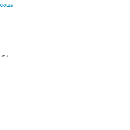
Ксюша
 имён