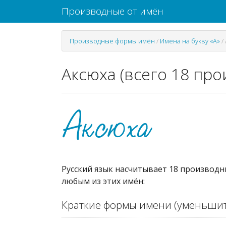
Производные от имён
Производные формы имён
/
Имена на букву «А»
/
Аксюха (всего 18 пр
Русский язык насчитывает 18 производн
любым из этих имён:
Краткие формы имени (уменьшит