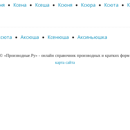
ня
Ксена
Ксеша
Ксюня
Ксюра
Ксюта
ксюта
Аксюша
Ксенюша
Аксиньюшка
 © «Производные.Ру» - онлайн справочник производных и кратких форм
карта сайта