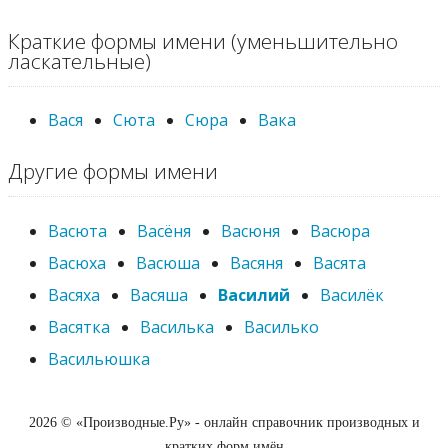
Краткие формы имени (уменьшительно
ласкательные)
Вася
Сюта
Сюра
Вака
Другие формы имени
Васюта
Васёня
Васюня
Васюра
Васюха
Васюша
Васяня
Васята
Васяха
Васяша
Василий
Василёк
Васятка
Василька
Василько
Васильюшка
2026 © «Производные.Ру» - онлайн справочник производных и
кратких форм имён