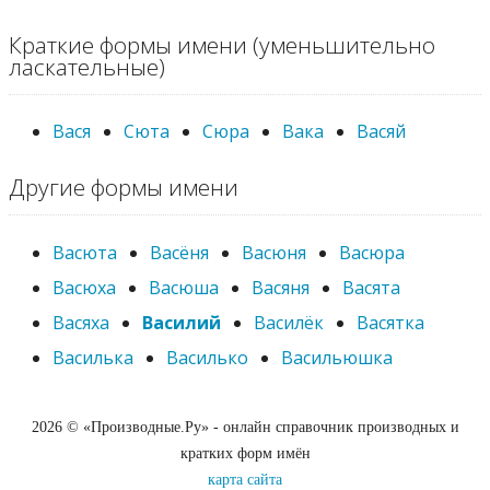
Краткие формы имени (уменьшительно
ласкательные)
Вася
Сюта
Сюра
Вака
Васяй
Другие формы имени
Васюта
Васёня
Васюня
Васюра
Васюха
Васюша
Васяня
Васята
Васяха
Василий
Василёк
Васятка
Василька
Василько
Васильюшка
2026 © «Производные.Ру» - онлайн справочник производных и
кратких форм имён
карта сайта