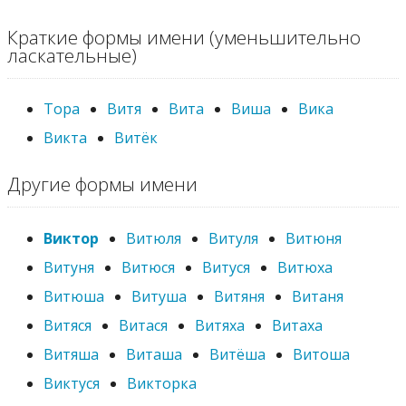
Краткие формы имени (уменьшительно
ласкательные)
Тора
Витя
Вита
Виша
Вика
Викта
Витёк
Другие формы имени
Виктор
Витюля
Витуля
Витюня
Витуня
Витюся
Витуся
Витюха
Витюша
Витуша
Витяня
Витаня
Витяся
Витася
Витяха
Витаха
Витяша
Виташа
Витёша
Витоша
Виктуся
Викторка