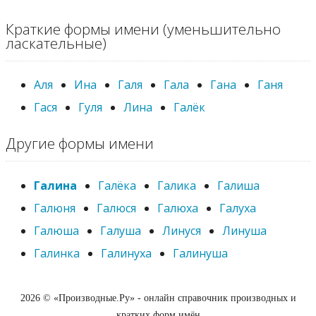
Краткие формы имени (уменьшительно
ласкательные)
Аля
Ина
Галя
Гала
Гана
Ганя
Гася
Гуля
Лина
Галёк
Другие формы имени
Галина
Галёка
Галика
Галиша
Галюня
Галюся
Галюха
Галуха
Галюша
Галуша
Линуся
Линуша
Галинка
Галинуха
Галинуша
2026 © «Производные.Ру» - онлайн справочник производных и
кратких форм имён