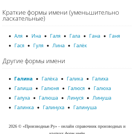
Краткие формы имени (уменьшительно
ласкательные)
Аля
Ина
Галя
Гала
Гана
Ганя
Гася
Гуля
Лина
Галёк
Другие формы имени
Галина
Галёка
Галика
Галиха
Галиша
Галюня
Галюся
Галюха
Галуха
Галюша
Линуся
Линуша
Галинка
Галинуха
Галинуша
2026 © «Производные.Ру» - онлайн справочник производных и
кратких форм имён