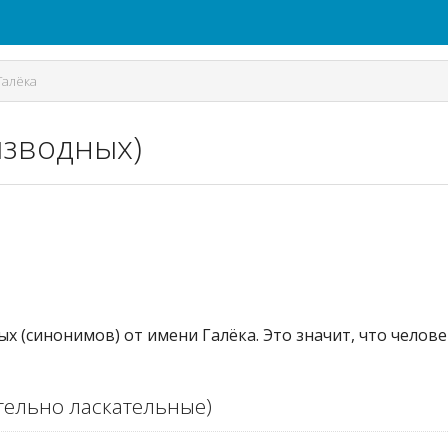
Галёка
изводных)
ых (синонимов) от имени Галёка. Это значит, что челов
ельно ласкательные)