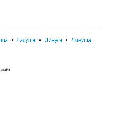
юша
Галуша
Линуся
Линуша
 имён