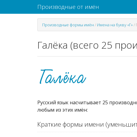
Производные от имён
Производные формы имён
/
Имена на букву «Г»
/
Галёка (всего 25 про
Русский язык насчитывает 25 производн
любым из этих имён:
Краткие формы имени (уменьшит