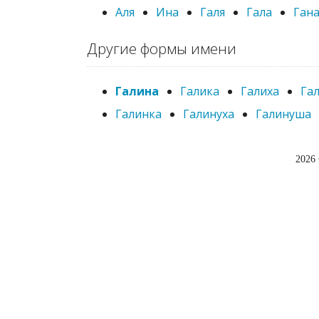
Аля
Ина
Галя
Гала
Ган
Другие формы имени
Галина
Галика
Галиха
Га
Галинка
Галинуха
Галинуша
2026