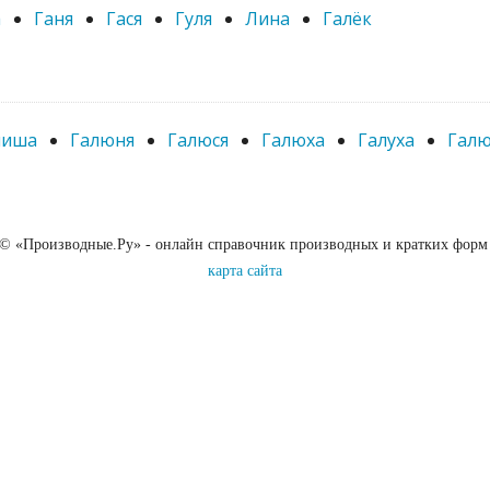
а
Ганя
Гася
Гуля
Лина
Галёк
лиша
Галюня
Галюся
Галюха
Галуха
Гал
 © «Производные.Ру» - онлайн справочник производных и кратких форм
карта сайта