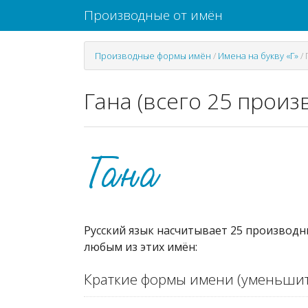
Производные от имён
Производные формы имён
/
Имена на букву «Г»
/
Гана (всего 25 произ
Русский язык насчитывает 25 производн
любым из этих имён:
Краткие формы имени (уменьшит