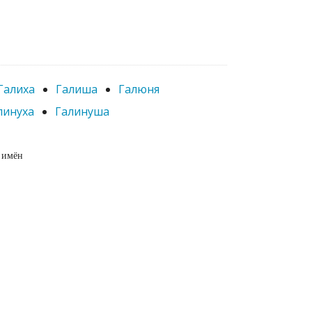
Галиха
Галиша
Галюня
линуха
Галинуша
 имён