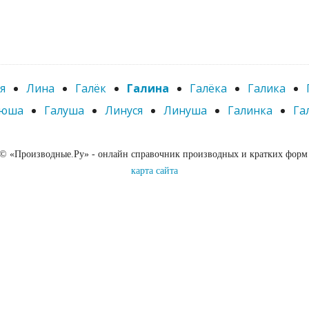
я
Лина
Галёк
Галина
Галёка
Галика
люша
Галуша
Линуся
Линуша
Галинка
Га
 © «Производные.Ру» - онлайн справочник производных и кратких форм
карта сайта