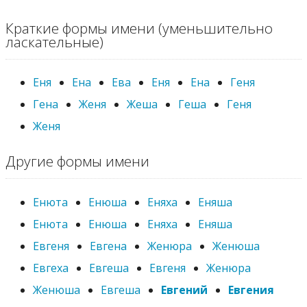
Краткие формы имени (уменьшительно
ласкательные)
Еня
Ена
Ева
Еня
Ена
Геня
Гена
Женя
Жеша
Геша
Геня
Женя
Другие формы имени
Енюта
Енюша
Еняха
Еняша
Енюта
Енюша
Еняха
Еняша
Евгеня
Евгена
Женюра
Женюша
Евгеха
Евгеша
Евгеня
Женюра
Женюша
Евгеша
Евгений
Евгения