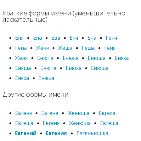
Краткие формы имени (уменьшительно
ласкательные)
Еня
Ена
Ева
Еня
Ена
Геня
Гена
Женя
Жеша
Геша
Геня
Женя
Енюта
Енюха
Енюша
Еняха
Еняша
Енюта
Енюха
Енюша
Еняха
Еняша
Другие формы имени
Евгеня
Евгена
Женюша
Евгеха
Евгеша
Евгеня
Женюша
Евгеша
Евгений
Евгения
Евгеньюшка