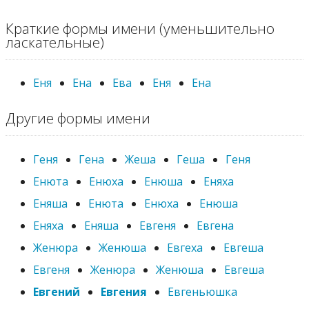
Краткие формы имени (уменьшительно
ласкательные)
Еня
Ена
Ева
Еня
Ена
Другие формы имени
Геня
Гена
Жеша
Геша
Геня
Енюта
Енюха
Енюша
Еняха
Еняша
Енюта
Енюха
Енюша
Еняха
Еняша
Евгеня
Евгена
Женюра
Женюша
Евгеха
Евгеша
Евгеня
Женюра
Женюша
Евгеша
Евгений
Евгения
Евгеньюшка