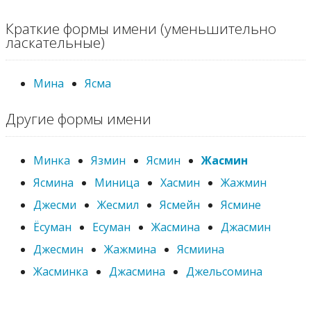
Краткие формы имени (уменьшительно
ласкательные)
Мина
Ясма
Другие формы имени
Минка
Язмин
Ясмин
Жасмин
Ясмина
Миница
Хасмин
Жажмин
Джесми
Жесмил
Ясмейн
Ясмине
Ёсуман
Есуман
Жасмина
Джасмин
Джесмин
Жажмина
Ясмиина
Жасминка
Джасмина
Джельсомина