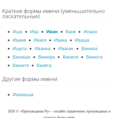
Краткие формы имени (уменьшительно
ласкательные)
Иша
Ива
Иван
Ваня
Иоанн
Иваня
Ивася
Иваха
Иваша
Ишута
Иванка
Ивасик
Ванюха
Ванюша
Ванюра
Ванюся
Ванюта
Ванютя
Ванята
Другие формы имени
Иванюша
2026 © «Производные.Ру» - онлайн справочник производных и
кратких форм имён