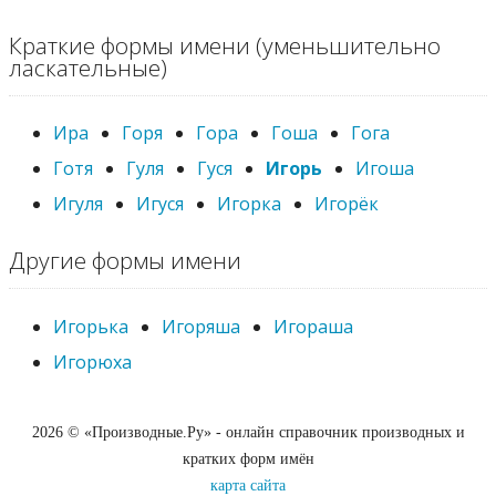
Краткие формы имени (уменьшительно
ласкательные)
Ира
Горя
Гора
Гоша
Гога
Готя
Гуля
Гуся
Игорь
Игоша
Игуля
Игуся
Игорка
Игорёк
Другие формы имени
Игорька
Игоряша
Игораша
Игорюха
2026 © «Производные.Ру» - онлайн справочник производных и
кратких форм имён
карта сайта