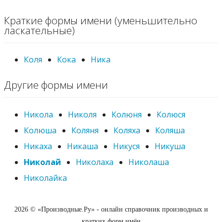
Краткие формы имени (уменьшительно
ласкательные)
Коля
Кока
Ника
Другие формы имени
Никола
Николя
Колюня
Колюся
Колюша
Коляня
Коляха
Коляша
Никаха
Никаша
Никуся
Никуша
Николай
Николаха
Николаша
Николайка
2026 © «Производные.Ру» - онлайн справочник производных и
кратких форм имён