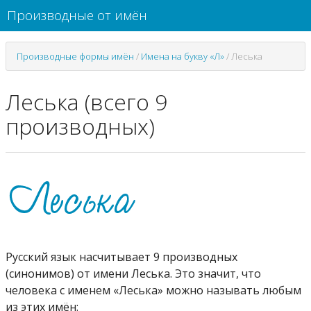
Производные от имён
Производные формы имён
/
Имена на букву «Л»
/
Леська
Леська (всего 9
производных)
Русский язык насчитывает 9 производных
(синонимов) от имени Леська. Это значит, что
человека с именем «Леська» можно называть любым
из этих имён: