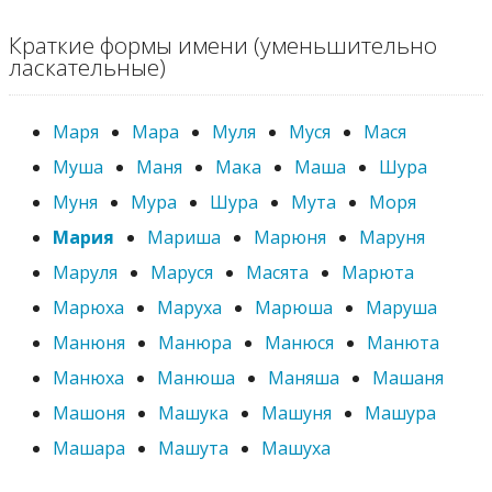
Краткие формы имени (уменьшительно
ласкательные)
Маря
Мара
Муля
Муся
Мася
Муша
Маня
Мака
Маша
Шура
Муня
Мура
Шура
Мута
Моря
Мария
Мариша
Марюня
Маруня
Маруля
Маруся
Масята
Марюта
Марюха
Маруха
Марюша
Маруша
Манюня
Манюра
Манюся
Манюта
Манюха
Манюша
Маняша
Машаня
Машоня
Машука
Машуня
Машура
Машара
Машута
Машуха