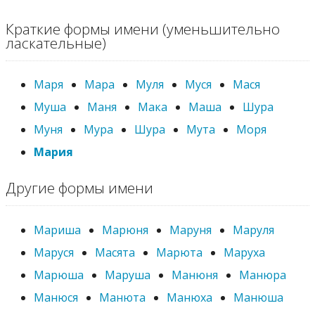
Краткие формы имени (уменьшительно
ласкательные)
Маря
Мара
Муля
Муся
Мася
Муша
Маня
Мака
Маша
Шура
Муня
Мура
Шура
Мута
Моря
Мария
Другие формы имени
Мариша
Марюня
Маруня
Маруля
Маруся
Масята
Марюта
Маруха
Марюша
Маруша
Манюня
Манюра
Манюся
Манюта
Манюха
Манюша