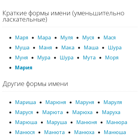
Краткие формы имени (уменьшительно
ласкательные)
Маря
Мара
Муля
Муся
Мася
Муша
Маня
Мака
Маша
Шура
Муня
Мура
Шура
Мута
Моря
Мария
Другие формы имени
Мариша
Марюня
Маруня
Маруля
Маруся
Марюта
Марюха
Маруха
Марюша
Маруша
Манюня
Манюра
Манюся
Манюта
Манюха
Манюша