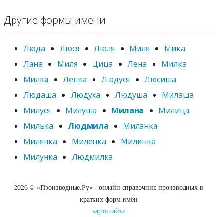
Другие формы имени
Люда
Люся
Люля
Миля
Мика
Лана
Миля
Цица
Лена
Милка
Милка
Ленка
Людуся
Люсиша
Людаша
Людуха
Людуша
Милаша
Милуся
Милуша
Милана
Милица
Милька
Людмила
Миланка
Милянка
Миленка
Милинка
Милунка
Людмилка
2026 © «Производные.Ру» - онлайн справочник производных и
кратких форм имён
карта сайта