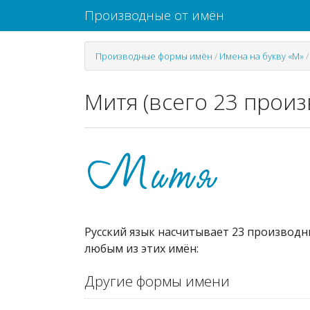
Производные от имён
Производные формы имён
/
Имена на букву «М»
Митя (всего 23 прои
Русский язык насчитывает 23 производн
любым из этих имён:
Другие формы имени