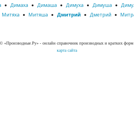
а
Димаха
Димаша
Димуха
Димуша
Диму
Митяха
Митяша
Дмитрий
Дметрий
Митр
 © «Производные.Ру» - онлайн справочник производных и кратких форм
карта сайта