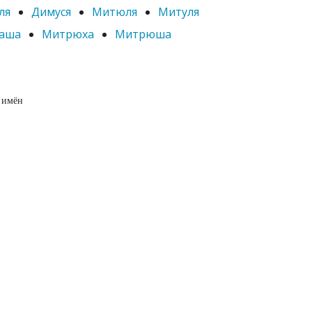
ля
Димуся
Митюля
Митуля
аша
Митрюха
Митрюша
 имён