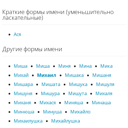
Краткие формы имени (уменьшительно
ласкательные)
Ася
Другие формы имени
Миша
Миша
Миня
Мина
Мика
Михай
Михаил
Мишака
Мишаня
Мишара
Мишата
Мишука
Мишуля
Мишуня
Мишура
Мишута
Михаля
Миханя
Михася
Миняша
Минаша
Минюша
Минуша
Михайло
Михаилушка
Михайлушка