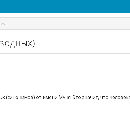
/
Муня
зводных)
ых (синонимов) от имени Муня. Это значит, что челове