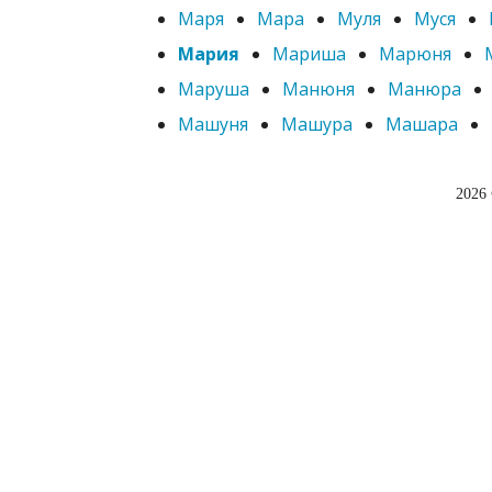
Маря
Мара
Муля
Муся
Мария
Мариша
Марюня
Маруша
Манюня
Манюра
Машуня
Машура
Машара
2026