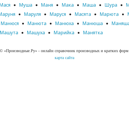
Мася
Муша
Маня
Мака
Маша
Шура
М
Маруня
Маруля
Маруся
Масята
Марюта
Манюся
Манюта
Манюха
Манюша
Маняш
Машута
Машуха
Марийка
Манятка
 © «Производные.Ру» - онлайн справочник производных и кратких форм
карта сайта