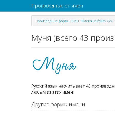
Производные от имён
Производные формы имён
/
Имена на букву «М»
Муня (всего 43 прои
Русский язык насчитывает 43 производн
любым из этих имён:
Другие формы имени