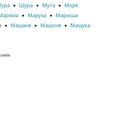
ура
Шура
Мута
Моря
Марюха
Маруха
Марюша
а
Машаня
Машоня
Машука
 имён