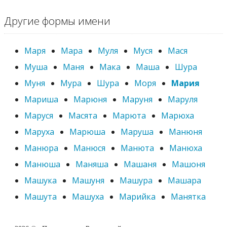
Другие формы имени
Маря
Мара
Муля
Муся
Мася
Муша
Маня
Мака
Маша
Шура
Муня
Мура
Шура
Моря
Мария
Мариша
Марюня
Маруня
Маруля
Маруся
Масята
Марюта
Марюха
Маруха
Марюша
Маруша
Манюня
Манюра
Манюся
Манюта
Манюха
Манюша
Маняша
Машаня
Машоня
Машука
Машуня
Машура
Машара
Машута
Машуха
Марийка
Манятка