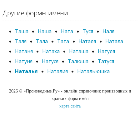
Другие формы имени
Таша
Наша
Ната
Туся
Наля
Таля
Тала
Тата
Наталя
Натала
Натаня
Натаха
Наташа
Натуля
Натуня
Натуся
Талюша
Татуся
Наталья
Наталия
Натальюшка
2026 © «Производные.Ру» - онлайн справочник производных и
кратких форм имён
карта сайта