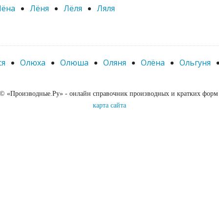
Лёна
Лёня
Лёля
Ляля
ся
Олюха
Олюша
Оляня
Олёна
Ольгуня
 © «Производные.Ру» - онлайн справочник производных и кратких форм
карта сайта