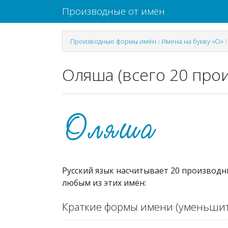
Производные от имён
Производные формы имён
/
Имена на букву «О»
Оляша (всего 20 про
Русский язык насчитывает 20 производн
любым из этих имён:
Краткие формы имени (уменьшит