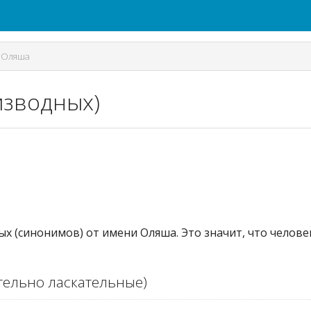
/
Оляша
изводных)
ых (синонимов) от имени Оляша. Это значит, что челов
ельно ласкательные)