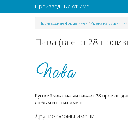
Производные от имён
Производные формы имён
/
Имена на букву «П»
/
Пава (всего 28 прои
Русский язык насчитывает 28 производн
любым из этих имён:
Другие формы имени