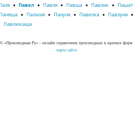
Паля
Павел
Павля
Павша
Павлик
Пашат
Паняша
Палюня
Палуня
Павелка
Павлуня
Павлюкаша
 © «Производные.Ру» - онлайн справочник производных и кратких форм
карта сайта