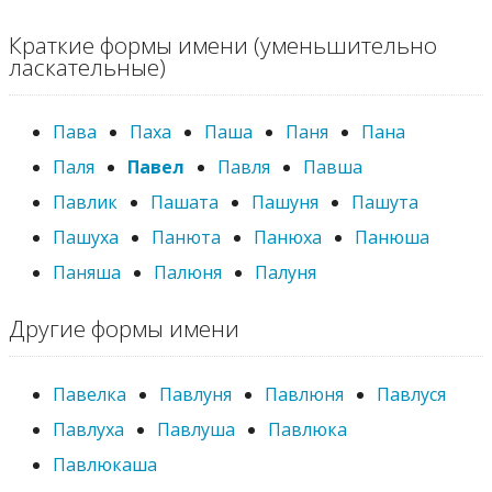
Краткие формы имени (уменьшительно
ласкательные)
Пава
Паха
Паша
Паня
Пана
Паля
Павел
Павля
Павша
Павлик
Пашата
Пашуня
Пашута
Пашуха
Панюта
Панюха
Панюша
Паняша
Палюня
Палуня
Другие формы имени
Павелка
Павлуня
Павлюня
Павлуся
Павлуха
Павлуша
Павлюка
Павлюкаша