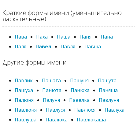
Краткие формы имени (уменьшительно
ласкательные)
Пава
Паха
Паша
Паня
Пана
Паля
Павел
Павля
Павша
Другие формы имени
Павлик
Пашата
Пашуня
Пашута
Пашуха
Панюта
Панюха
Паняша
Палюня
Палуня
Павелка
Павлуня
Павлюня
Павлуся
Павлюся
Павлуха
Павлуша
Павлюка
Павлюкаша