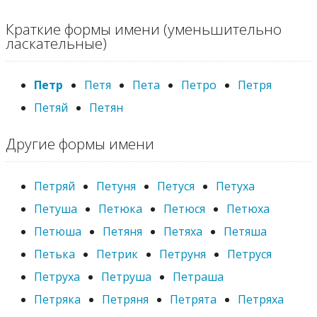
Краткие формы имени (уменьшительно
ласкательные)
Петр
Петя
Пета
Петро
Петря
Петяй
Петян
Другие формы имени
Петряй
Петуня
Петуся
Петуха
Петуша
Петюка
Петюся
Петюха
Петюша
Петяня
Петяха
Петяша
Петька
Петрик
Петруня
Петруся
Петруха
Петруша
Петраша
Петряка
Петряня
Петрята
Петряха