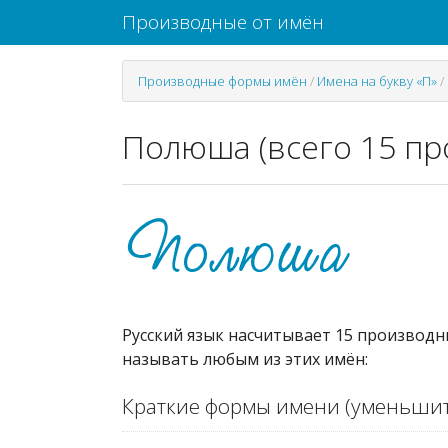
Производные от имён
Производные формы имён
/
Имена на букву «П»
/
Полюша (всего 15 пр
Русский язык насчитывает 15 производн
называть любым из этих имён:
Краткие формы имени (уменьшит