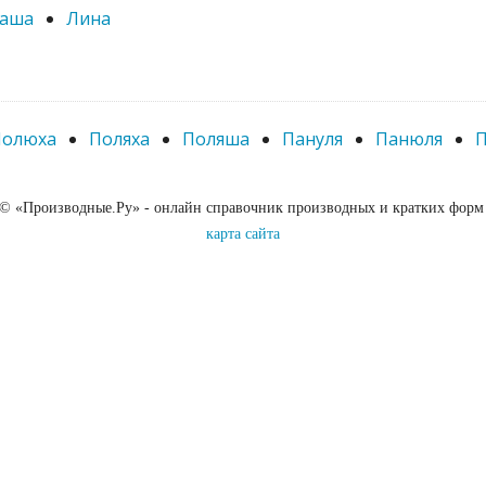
аша
Лина
Полюха
Поляха
Поляша
Пануля
Панюля
П
 © «Производные.Ру» - онлайн справочник производных и кратких форм
карта сайта