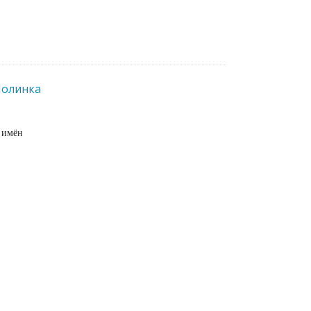
олинка
 имён