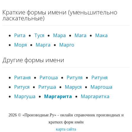
Краткие формы имени (уменьшительно
ласкательные)
Рита
Туся
Мара
Мага
Мака
Моря
Марга
Марго
Другие формы имени
Ританя
Ритоша
Ритуля
Ритуня
Ритуся
Ритуша
Маруся
Маргоша
Маргуша
Маргарита
Маргаритка
2026 © «Производные.Ру» - онлайн справочник производных и
кратких форм имён
карта сайта