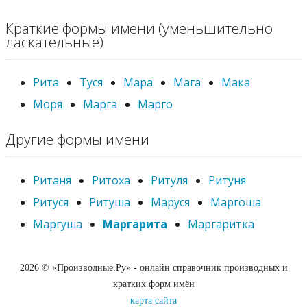
Краткие формы имени (уменьшительно
ласкательные)
Рита
Туся
Мара
Мага
Мака
Моря
Марга
Марго
Другие формы имени
Ританя
Ритоха
Ритуля
Ритуня
Ритуся
Ритуша
Маруся
Маргоша
Маргуша
Маргарита
Маргаритка
2026 © «Производные.Ру» - онлайн справочник производных и
кратких форм имён
карта сайта