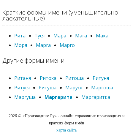
Краткие формы имени (уменьшительно
ласкательные)
Рита
Туся
Мара
Мага
Мака
Моря
Марга
Марго
Другие формы имени
Ританя
Ритоха
Ритоша
Ритуня
Ритуся
Ритуша
Маруся
Маргоша
Маргуша
Маргарита
Маргаритка
2026 © «Производные.Ру» - онлайн справочник производных и
кратких форм имён
карта сайта