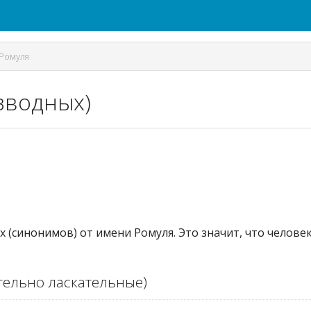
Ромуля
изводных)
х (синонимов) от имени Ромуля. Это значит, что челов
ельно ласкательные)