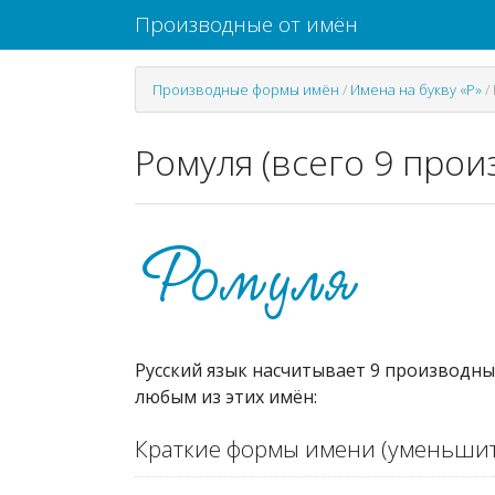
Производные от имён
Производные формы имён
/
Имена на букву «Р»
/
Ромуля (всего 9 про
Русский язык насчитывает 9 производны
любым из этих имён:
Краткие формы имени (уменьшит