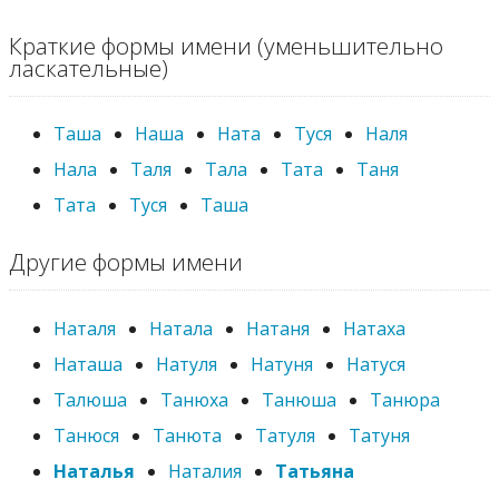
Краткие формы имени (уменьшительно
ласкательные)
Таша
Наша
Ната
Туся
Наля
Нала
Таля
Тала
Тата
Таня
Тата
Туся
Таша
Другие формы имени
Наталя
Натала
Натаня
Натаха
Наташа
Натуля
Натуня
Натуся
Талюша
Танюха
Танюша
Танюра
Танюся
Танюта
Татуля
Татуня
Наталья
Наталия
Татьяна