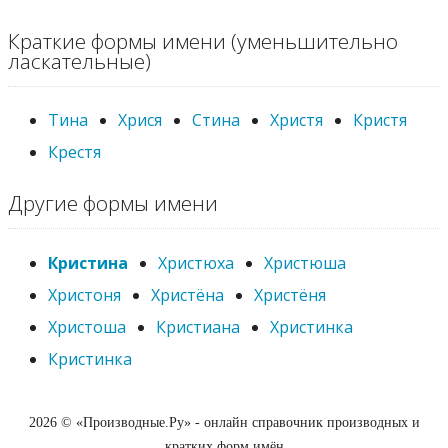
Краткие формы имени (уменьшительно
ласкательные)
Тина
Хрися
Стина
Христя
Кристя
Крестя
Другие формы имени
Кристина
Христюха
Христюша
Христоня
Христёна
Христёня
Христоша
Кристиана
Христинка
Кристинка
2026 © «Производные.Ру» - онлайн справочник производных и
кратких форм имён