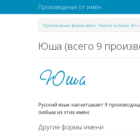
Производные от имён
Производные формы имён
/
Имена на букву «Ю»
Юша (всего 9 произв
Русский язык насчитывает 9 производны
любым из этих имён:
Другие формы имени