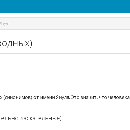
Януля
водных)
 (синонимов) от имени Януля. Это значит, что человек
ельно ласкательные)