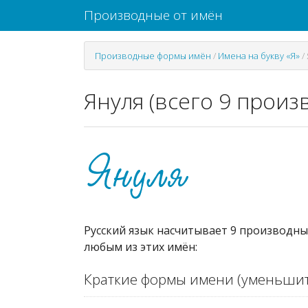
Производные от имён
Производные формы имён
/
Имена на букву «Я»
/
Януля (всего 9 произ
Русский язык насчитывает 9 производных
любым из этих имён:
Краткие формы имени (уменьшит